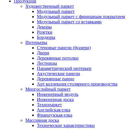
Продукция
Художественный паркет
Модульный паркет
Модульный паркет с финишным покрытием
Модульный паркет со вставками
Декоры
Розетки
Бордюры
Интерьеры
Стеновые панели (буазери)
Двери
Деревянные потолки
Лестницы
Параметрический интерьер
Акустические панели
Деревянные панно
Арт коллекция столярного производства
Многослойный паркет
Инженерный модуль
Инженерная доска
Технопаркет
Английская елка
Французская елка
Массивная доска
Технические характеристики