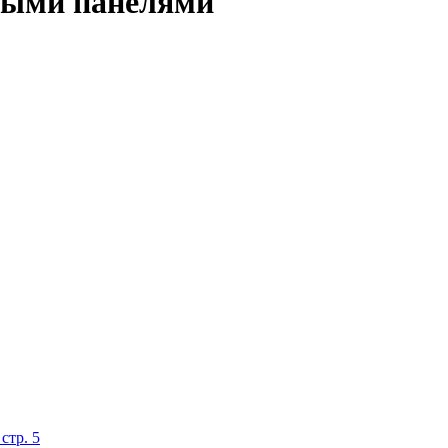
нными панелями
стр. 5