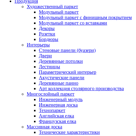
Продукция
Художественный паркет
Модульный паркет
Модульный паркет с финишным покрытием
Модульный паркет со вставками
Декоры
Розетки
Бордюры
Интерьеры
Стеновые панели (буазери)
Двери
Деревянные потолки
Лестницы
Параметрический интерьер
Акустические панели
Деревянные панно
Арт коллекция столярного производства
Многослойный паркет
Инженерный модуль
Инженерная доска
Технопаркет
Английская елка
Французская елка
Массивная доска
Технические характеристики