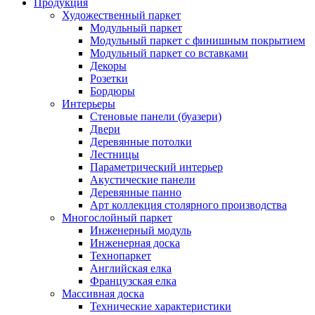
Продукция
Художественный паркет
Модульный паркет
Модульный паркет с финишным покрытием
Модульный паркет со вставками
Декоры
Розетки
Бордюры
Интерьеры
Стеновые панели (буазери)
Двери
Деревянные потолки
Лестницы
Параметрический интерьер
Акустические панели
Деревянные панно
Арт коллекция столярного производства
Многослойный паркет
Инженерный модуль
Инженерная доска
Технопаркет
Английская елка
Французская елка
Массивная доска
Технические характеристики