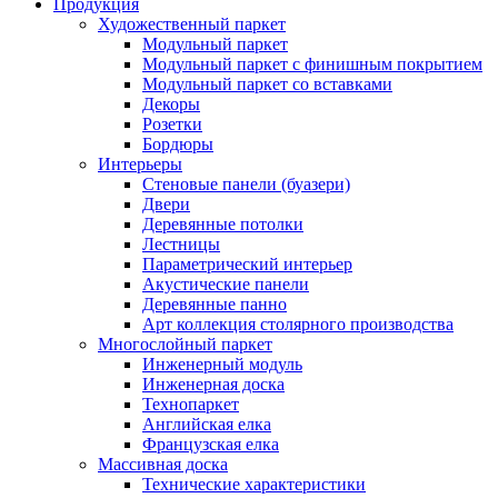
Продукция
Художественный паркет
Модульный паркет
Модульный паркет с финишным покрытием
Модульный паркет со вставками
Декоры
Розетки
Бордюры
Интерьеры
Стеновые панели (буазери)
Двери
Деревянные потолки
Лестницы
Параметрический интерьер
Акустические панели
Деревянные панно
Арт коллекция столярного производства
Многослойный паркет
Инженерный модуль
Инженерная доска
Технопаркет
Английская елка
Французская елка
Массивная доска
Технические характеристики