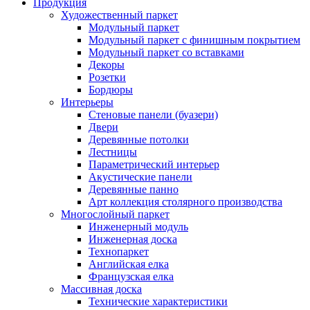
Продукция
Художественный паркет
Модульный паркет
Модульный паркет с финишным покрытием
Модульный паркет со вставками
Декоры
Розетки
Бордюры
Интерьеры
Стеновые панели (буазери)
Двери
Деревянные потолки
Лестницы
Параметрический интерьер
Акустические панели
Деревянные панно
Арт коллекция столярного производства
Многослойный паркет
Инженерный модуль
Инженерная доска
Технопаркет
Английская елка
Французская елка
Массивная доска
Технические характеристики