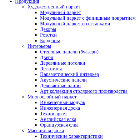
Продукция
Художественный паркет
Модульный паркет
Модульный паркет с финишным покрытием
Модульный паркет со вставками
Декоры
Розетки
Бордюры
Интерьеры
Стеновые панели (буазери)
Двери
Деревянные потолки
Лестницы
Параметрический интерьер
Акустические панели
Деревянные панно
Арт коллекция столярного производства
Многослойный паркет
Инженерный модуль
Инженерная доска
Технопаркет
Английская елка
Французская елка
Массивная доска
Технические характеристики