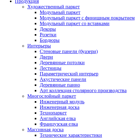
Продукция
Художественный паркет
Модульный паркет
Модульный паркет с финишным покрытием
Модульный паркет со вставками
Декоры
Розетки
Бордюры
Интерьеры
Стеновые панели (буазери)
Двери
Деревянные потолки
Лестницы
Параметрический интерьер
Акустические панели
Деревянные панно
Арт коллекция столярного производства
Многослойный паркет
Инженерный модуль
Инженерная доска
Технопаркет
Английская елка
Французская елка
Массивная доска
Технические характеристики