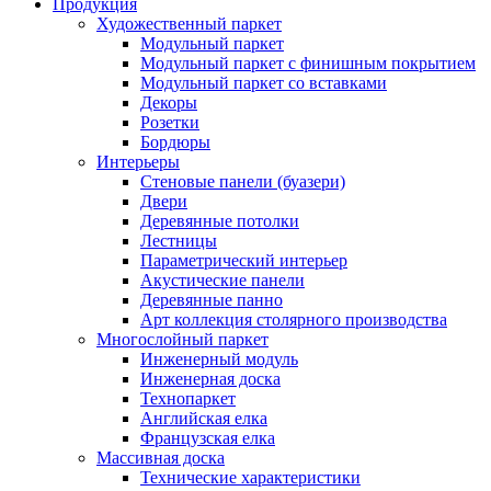
Продукция
Художественный паркет
Модульный паркет
Модульный паркет с финишным покрытием
Модульный паркет со вставками
Декоры
Розетки
Бордюры
Интерьеры
Стеновые панели (буазери)
Двери
Деревянные потолки
Лестницы
Параметрический интерьер
Акустические панели
Деревянные панно
Арт коллекция столярного производства
Многослойный паркет
Инженерный модуль
Инженерная доска
Технопаркет
Английская елка
Французская елка
Массивная доска
Технические характеристики