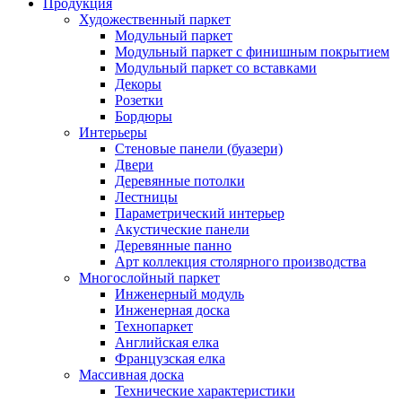
Продукция
Художественный паркет
Модульный паркет
Модульный паркет с финишным покрытием
Модульный паркет со вставками
Декоры
Розетки
Бордюры
Интерьеры
Стеновые панели (буазери)
Двери
Деревянные потолки
Лестницы
Параметрический интерьер
Акустические панели
Деревянные панно
Арт коллекция столярного производства
Многослойный паркет
Инженерный модуль
Инженерная доска
Технопаркет
Английская елка
Французская елка
Массивная доска
Технические характеристики