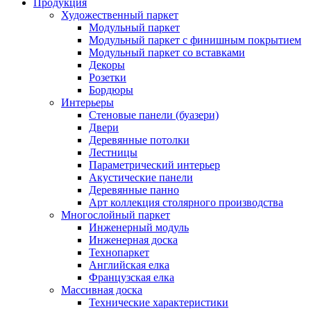
Продукция
Художественный паркет
Модульный паркет
Модульный паркет с финишным покрытием
Модульный паркет со вставками
Декоры
Розетки
Бордюры
Интерьеры
Стеновые панели (буазери)
Двери
Деревянные потолки
Лестницы
Параметрический интерьер
Акустические панели
Деревянные панно
Арт коллекция столярного производства
Многослойный паркет
Инженерный модуль
Инженерная доска
Технопаркет
Английская елка
Французская елка
Массивная доска
Технические характеристики