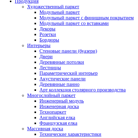
Продукция
Художественный паркет
Модульный паркет
Модульный паркет с финишным покрытием
Модульный паркет со вставками
Декоры
Розетки
Бордюры
Интерьеры
Стеновые панели (буазери)
Двери
Деревянные потолки
Лестницы
Параметрический интерьер
Акустические панели
Деревянные панно
Арт коллекция столярного производства
Многослойный паркет
Инженерный модуль
Инженерная доска
Технопаркет
Английская елка
Французская елка
Массивная доска
Технические характеристики