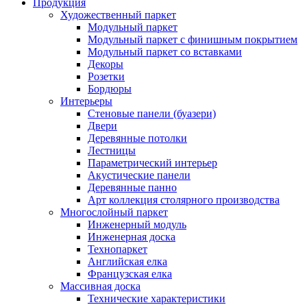
Продукция
Художественный паркет
Модульный паркет
Модульный паркет с финишным покрытием
Модульный паркет со вставками
Декоры
Розетки
Бордюры
Интерьеры
Стеновые панели (буазери)
Двери
Деревянные потолки
Лестницы
Параметрический интерьер
Акустические панели
Деревянные панно
Арт коллекция столярного производства
Многослойный паркет
Инженерный модуль
Инженерная доска
Технопаркет
Английская елка
Французская елка
Массивная доска
Технические характеристики