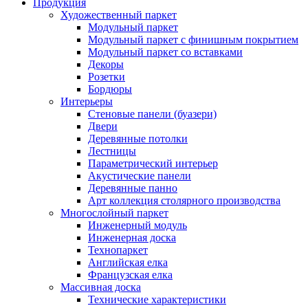
Продукция
Художественный паркет
Модульный паркет
Модульный паркет с финишным покрытием
Модульный паркет со вставками
Декоры
Розетки
Бордюры
Интерьеры
Стеновые панели (буазери)
Двери
Деревянные потолки
Лестницы
Параметрический интерьер
Акустические панели
Деревянные панно
Арт коллекция столярного производства
Многослойный паркет
Инженерный модуль
Инженерная доска
Технопаркет
Английская елка
Французская елка
Массивная доска
Технические характеристики