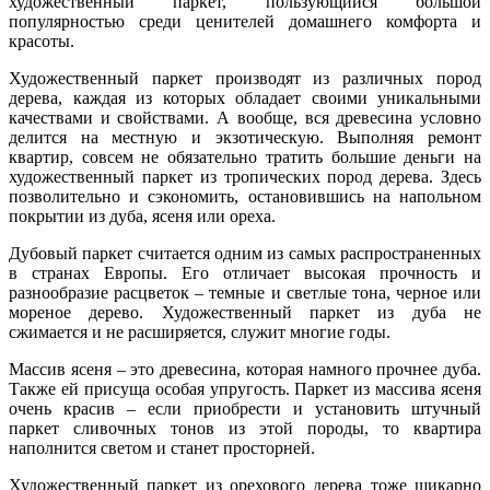
художественный паркет, пользующийся большой
популярностью среди ценителей домашнего комфорта и
красоты.
Художественный паркет производят из различных пород
дерева, каждая из которых обладает своими уникальными
качествами и свойствами. А вообще, вся древесина условно
делится на местную и экзотическую. Выполняя ремонт
квартир, совсем не обязательно тратить большие деньги на
художественный паркет из тропических пород дерева. Здесь
позволительно и сэкономить, остановившись на напольном
покрытии из дуба, ясеня или ореха.
Дубовый паркет считается одним из самых распространенных
в странах Европы. Его отличает высокая прочность и
разнообразие расцветок – темные и светлые тона, черное или
мореное дерево. Художественный паркет из дуба не
сжимается и не расширяется, служит многие годы.
Массив ясеня – это древесина, которая намного прочнее дуба.
Также ей присуща особая упругость. Паркет из массива ясеня
очень красив – если приобрести и установить штучный
паркет сливочных тонов из этой породы, то квартира
наполнится светом и станет просторней.
Художественный паркет из орехового дерева тоже шикарно