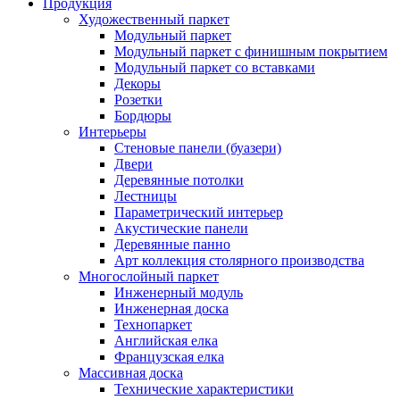
Продукция
Художественный паркет
Модульный паркет
Модульный паркет с финишным покрытием
Модульный паркет со вставками
Декоры
Розетки
Бордюры
Интерьеры
Стеновые панели (буазери)
Двери
Деревянные потолки
Лестницы
Параметрический интерьер
Акустические панели
Деревянные панно
Арт коллекция столярного производства
Многослойный паркет
Инженерный модуль
Инженерная доска
Технопаркет
Английская елка
Французская елка
Массивная доска
Технические характеристики