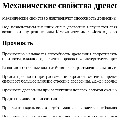
Механические свойства древе
Механические свойства характеризуют способность древесины 
Под воздействием внешних сил в древесине нарушается свя
возникают внутренние силы. К механическим свойствам древеси
Прочность
Прочностью называется способность древесины сопротивлять
плотности, влажности, наличия пороков и характеризуется пре
Различают основные виды действия сил: растяжение, сжатие, и
Предел прочности при растяжении. Средняя величина преде
оказывает большое влияние строение древесины. Даже неболь
Прочность древесины при растяжении поперек волокон очень мал
Предел прочности при сжатии.
При сжатии вдоль волокон деформация выражается в небольшо
Прочность древесины при сжатии поперек волокон ниже, чем вд