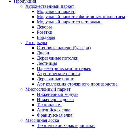
Продукция
Художественный паркет
Модульный паркет
Модульный паркет с финишным покрытием
Модульный паркет со вставками
Декоры
Розетки
Бордюры
Интерьеры
Стеновые панели (буазери)
Двери
Деревянные потолки
Лестницы
Параметрический интерьер
Акустические панели
Деревянные панно
Арт коллекция столярного производства
Многослойный паркет
Инженерный модуль
Инженерная доска
Технопаркет
Английская елка
Французская елка
Массивная доска
Технические характеристики