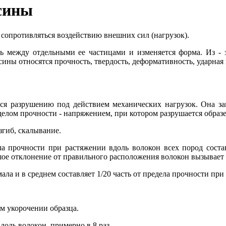
сины
сопротивляться воздействию внешних сил (нагрузок).
зь между отдельными ее частицами и изменяется форма. Из - 
ны относятся прочность, твердость, деформативность, ударная 
ся разрушению под действием механических нагрузок. Она за
делом прочности - напряжением, при котором разрушается образе
згиб, скалывание.
ла прочности при растяжении вдоль волокон всех пород соста
шое отклонение от правильного расположения волокон вызывает
а и в среднем составляет 1/20 часть от предела прочности при р
м укорочении образца.
оль волокон, примерно в 8 раз.