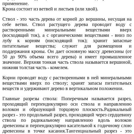
применение.
Крона состоит из ветвей и листьев (или хвой).
Ствол - это часть дерева от корней до вершины, несущая на
себе ветви. Ствол растущего дерева проводит воду с
растворенными минеральными веществами вверх
(восходящий ток), а с органическими веществами - вниз по
лубу к корням (нисходящий ток); хранит запасные
питательные вещества; служит для размещения и
поддержания кроны. Он дает основную массу древесины (от
50 до 90% объема всего дерева) и имеет промышленное
значение. Верхняя тонкая часть ствола называется вершиной,
нижняя толстая часть - комелем.
Корни проводят воду с растворенными в ней минеральными
веществами вверх по стволу; хранят запасы питательных
веществ и удерживают дерево в вертикальном положении.
Главные разрезы ствола: Поперечным называется разрез,
проходящий перпендикулярно оси ствола и направлению
волокон и образующий торцовую плоскость.Радикальный
разрез - это продольный разрез, проходящий через сердцевину
ствола по радикальному направлению вдоль волокон
древесины и перпендикулярно касательной к годичному слою
древесины в точке касания.Тангенциальный разрез - это