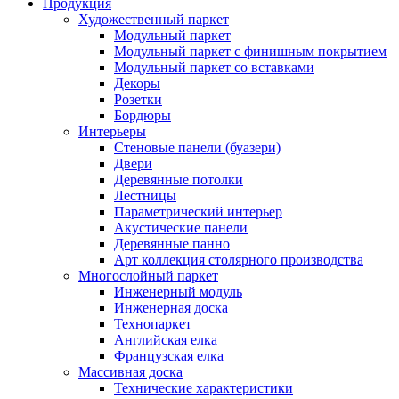
Продукция
Художественный паркет
Модульный паркет
Модульный паркет с финишным покрытием
Модульный паркет со вставками
Декоры
Розетки
Бордюры
Интерьеры
Стеновые панели (буазери)
Двери
Деревянные потолки
Лестницы
Параметрический интерьер
Акустические панели
Деревянные панно
Арт коллекция столярного производства
Многослойный паркет
Инженерный модуль
Инженерная доска
Технопаркет
Английская елка
Французская елка
Массивная доска
Технические характеристики